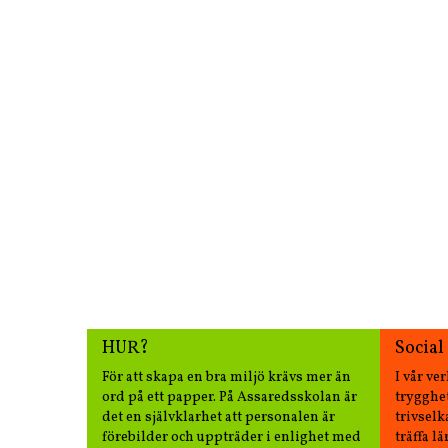
HUR?
Social
För att skapa en bra miljö krävs mer än
I vår ve
ord på ett papper. På Assaredsskolan är
trygghet
det en självklarhet att personalen är
trivselk
förebilder och uppträder i enlighet med
träffa l