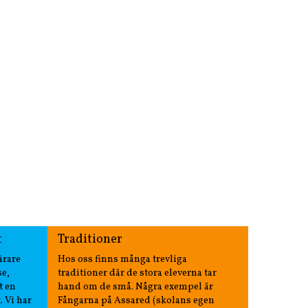
t
Traditioner
ärare
Hos oss finns många trevliga
se,
traditioner där de stora eleverna tar
t en
hand om de små. Några exempel är
. Vi har
Fångarna på Assared (skolans egen