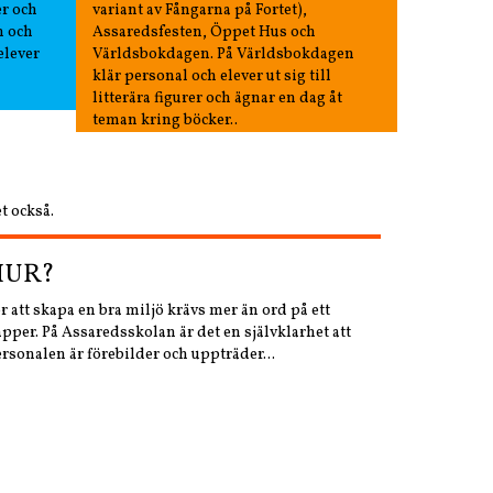
er och
variant av Fångarna på Fortet),
n och
Assaredsfesten, Öppet Hus och
elever
Världsbokdagen. På Världsbokdagen
i
klär personal och elever ut sig till
litterära figurer och ägnar en dag åt
teman kring böcker..
t också.
HUR?
r att skapa en bra miljö krävs mer än ord på ett
pper. På Assaredsskolan är det en självklarhet att
rsonalen är förebilder och uppträder...
TRADITIONER
s oss finns många trevliga traditioner där de stora