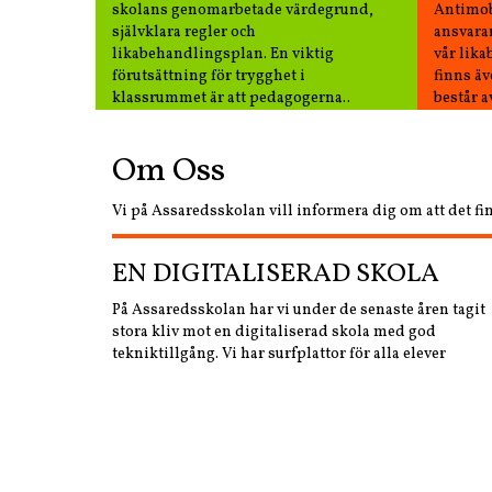
skolans genomarbetade värdegrund,
Antimob
självklara regler och
ansvarar
likabehandlingsplan. En viktig
vår lika
förutsättning för trygghet i
finns ä
klassrummet är att pedagogerna..
består a
Om Oss
Vi på Assaredsskolan vill informera dig om att det fin
EN DIGITALISERAD SKOLA
På Assaredsskolan har vi under de senaste åren tagit
stora kliv mot en digitaliserad skola med god
tekniktillgång. Vi har surfplattor för alla elever
årskurs...
KUNSKAPSMÄSSIG TRYGGHET
På Assaredsskolan arbetar alla lärare med fokus på