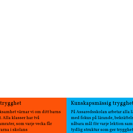
 trygghet
Kunskapsmässig trygghe
rksamhet värnar vi om ditt barns
På Assaredsskolan arbetar alla l
. Alla klasser har två
med fokus på lärande, bekräftel
amrater, som varje vecka får
nåbara mål för varje lektion sam
ärarna i skolans
tydlig struktur som ger trygghet