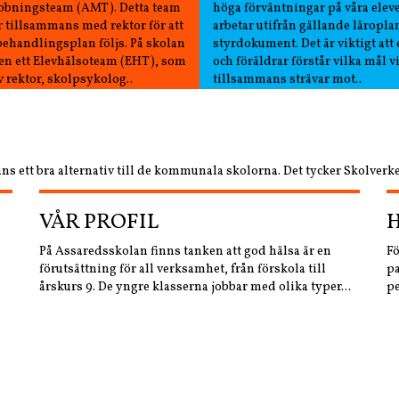
bningsteam (AMT). Detta team
höga förväntningar på våra elev
 tillsammans med rektor för att
arbetar utifrån gällande läropla
behandlingsplan följs. På skolan
styrdokument. Det är viktigt att 
ven ett Elevhälsoteam (EHT), som
och föräldrar förstår vilka mål v
v rektor, skolpsykolog..
tillsammans strävar mot..
ns ett bra alternativ till de kommunala skolorna. Det tycker Skolverke
VÅR PROFIL
På Assaredsskolan finns tanken att god hälsa är en
Fö
förutsättning för all verksamhet, från förskola till
pa
årskurs 9. De yngre klasserna jobbar med olika typer...
pe
SOCIAL TRYGGHET
I vår verksamhet värnar vi om ditt barns trygghet. Alla
Ho